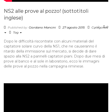
NS2 alle prove al pozzo!​ (sottotitoli
inglese)
0
0
Published by:
Giordano Mancini
27 agosto 2015
Categories
Tag
Dopo le difficoltà riscontrate con alcuni materiali del
captatore solare curvo della NS1, che ne causeranno il
ritardo della immissione sul mercato, si decide di dare
spazio alla NS2 a pannelli captatori piani. ​Dopo due mesi di
prove al banco e al sole in laboratorio, ecco ​le immagini
delle prove al pozzo nella campagna riminese.