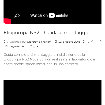
Eliopompa NS2 – Guida al montaggio
0
0
Published by:
Giordano Mancini
23 ottobre 2015
Categories
Tag
Guida completa al montaggio e installazione della
Eliopompa NS2 Nova Somor, realizzata in laboratorio dai
nostri tecnici specializzati, per un uso corretto.