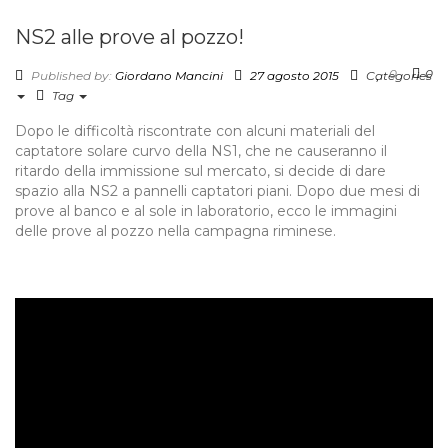
NS2 alle prove al pozzo!​
0
0
Published by:
Giordano Mancini
27 agosto 2015
Categories
Tag
Dopo le difficoltà riscontrate con alcuni materiali del
captatore solare curvo della NS1, che ne causeranno il
ritardo della immissione sul mercato, si decide di dare
spazio alla NS2 a pannelli captatori piani. ​Dopo due mesi di
prove al banco e al sole in laboratorio, ecco ​le immagini
delle prove al pozzo nella campagna riminese.