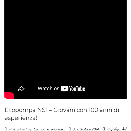
Eliopompa NS1 – Giovani con 100 anni di
esperienza!
0
1
Published by:
Giordano Mancini
31 ottobre 2014
Categories