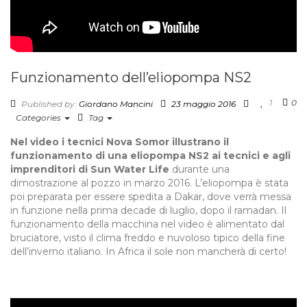
Funzionamento dell’eliopompa NS2
1
0
Published by:
Giordano Mancini
23 maggio 2016
Categories
Tag
Nel video i tecnici Nova Somor illustrano il
funzionamento di una eliopompa NS2 ai tecnici e agli
imprenditori di Sun Water Life
durante una
dimostrazione al pozzo in marzo 2016. L’eliopompa è stata
poi preparata per essere spedita a Dakar, dove verrà messa
in funzione nella prima decade di luglio, dopo il ramadan. Il
funzionamento della macchina nel video è alimentato dal
bruciatore, visto il clima freddo e nuvoloso tipico della fine
dell’inverno italiano. In Africa il sole non mancherà di certo!