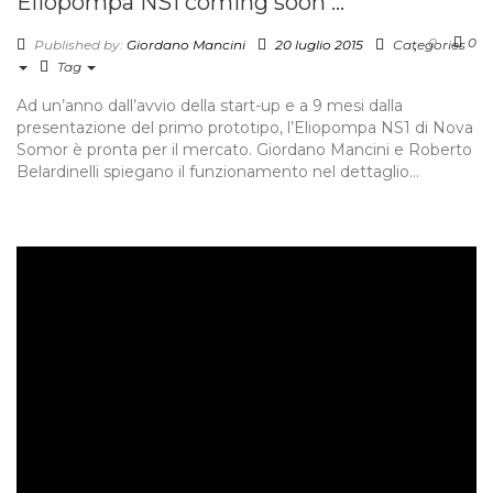
Eliopompa NS1 coming soon …
0
0
Published by:
Giordano Mancini
20 luglio 2015
Categories
Tag
Ad un’anno dall’avvio della start-up e a 9 mesi dalla
presentazione del primo prototipo, l’Eliopompa NS1 di Nova
Somor è pronta per il mercato. Giordano Mancini e Roberto
Belardinelli spiegano il funzionamento nel dettaglio…