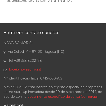
as gerações futuras como a si mesmo”.
Entre em contato conosco
NOVA SOMOR Srl
Via Collodi, 4 – 97100 Ragusa (RG)
Tel +39 335 8202178
luce@novasomor.it
N° identificação fiscal 04154560405
Nova SOMOR está inscrita no registo especial de empresas
como start-up inovadora desde 10 de setembro de 2014, de
acordo com o
documento específico da Junta Comercial
.
Facebook