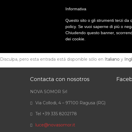
ITA
//
ENG
//
FRA
//
ESP
//
POR
Informativa
Questo sito o gli strumenti terzi da q
policy. Se vuoi saperne di più o neg
Chiudendo questo banner, scorrendo
dei cookie.
SOMO
Disculpa, pero esta entrada está disponible sólo en
Italiano
y
Ing
Contacta con nosotros
Face
NOVA SOMOR Srl
Via Collodi, 4 – 97100 Ragusa (RG)
Tel +39 335 8202178
luce@novasomor.it