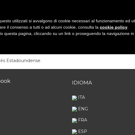
uesto utilizzati si avvalgono di cookie necessari al funzionamento ed utili 
are il consenso a tutti o ad alcuni cookie, consulta la
cookie policy
.
 questa pagina, cliccando su un link o proseguendo la navigazione in a
S
PROYECTO
HACEMOS
NOTICIAS
SPONSOR
CON
lés Estadounidense
.
book
IDIOMA
ITA
ENG
FRA
ESP