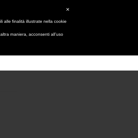
CONTACTO
INSCRÍBETE A LA NEWSLETTER
×
alle finalità illustrate nella cookie
ltra maniera, acconsenti all’uso
TACTO