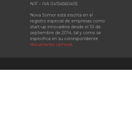
NIF – IVA 04154560405
Nova Somor está inscrita en el
registro especial de empresas como
start-up innovadora desde el 10 de
septiembre de 2014, tal y como se
especifica en su correspondiente
documento cameral
.