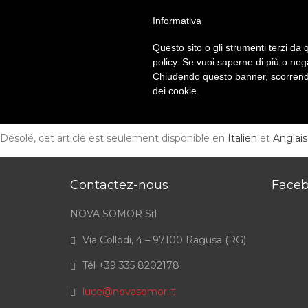
ITA
//
ENG
//
FRA
//
ESP
//
POR
Informativa
Questo sito o gli strumenti terzi da q
policy. Se vuoi saperne di più o neg
Chiudendo questo banner, scorrendo
dei cookie.
NOUS S
Désolé, cet article est seulement disponible en
Italien
et
Anglai
Contactez-nous
Face
NOVA SOMOR Srl
Via Collodi, 4 – 97100 Ragusa (RG)
Tél +39 335 8202178
luce@novasomor.it