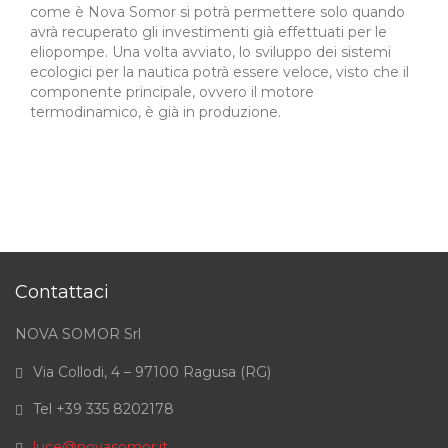
come è Nova Somor si potrà permettere solo quando
avrà recuperato gli investimenti già effettuati per le
eliopompe. Una volta avviato, lo sviluppo dei sistemi
ecologici per la nautica potrà essere veloce, visto che il
componente principale, ovvero il motore
termodinamico, è già in produzione.
Contattaci
NOVA SOMOR Srl
Via Collodi, 4 – 97100 Ragusa (RG)
Tel +39 335 8202178
luce@novasomor.it