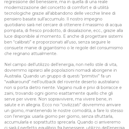
regressione del benessere, ma in quella di una reale
modernizzazione del concetto di comfort e di utilità
tecnologiche grazie all’abbandono delle vecchie linee di
pensiero basate sull’accumulo. Il nostro impegno
quotidiano sarà nel cercare di ottenere il massimo di acqua
pompata, di fresco prodotto, di dissalazione, ecc., grazie alla
luce disponibile al momento. E anche di progettare sistemi
ben “calibrati” e proporzionati all’uso, senza seguire le
consuete manie di gigantismo o le regole del consumismo
che regnano attualmente.
Nel campo dell’utilizzo dell’energia, non nello stile di vita,
dovremmo ispirarci alle popolazioni nomadi aborigene in
Australia. Quando un gruppo di questi “primitivi” fa un
“walkaround” nell’outback del rovente deserto australiano
non si porta dietro niente. Vagano nudi e privi di borracce e
zaini, trovando ogni giorno esattamente quello che gli
serve per vivere. Non sopravvivere, ma vivere bene, in
salute e in allegria. Ecco noi “civilizzati” dovremmo arrivare
un giorno, mantenendo le nostre comodità, a fare lo stesso
con l’energia: usarla giorno per giorno, senza sfruttarla,
accumularla e soprattutto sprecarla. Quando ci arriveremo
ci sarà il perfetto equilibrio fra benessere, utilizzo dell’energia