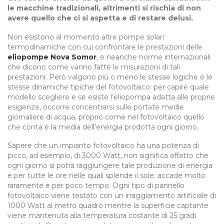
le macchine tradizionali, altrimenti si rischia di non
avere quello che ci si aspetta e di restare delusi.
Non esistono al momento altre pompe solari
termodinamiche con cui confrontare le prestazioni delle
eliopompe Nova Somor
, e neanche norme internazionali
che dicono come vanno fatte le misurazioni di tali
prestazioni. Però valgono più o meno le stesse logiche e le
stesse dinamiche tipiche del fotovoltaico: per capire quale
modello scegliere e se esiste l’eliopompa adatta alle proprie
esigenze, occorre concentrarsi sulle portate medie
giornaliere di acqua, proprio come nel fotovoltaico quello
che conta è la media dell’energia prodotta ogni giorno.
Sapere che un impianto fotovoltaico ha una potenza di
picco, ad esempio, di 3000 Watt, non significa affatto che
ogni giorno si potrà raggiungere tale produzione di energia
e per tutte le ore nelle quali splende il sole: accade molto
raramente e per poco tempo. Ogni tipo di pannello
fotovoltaico viene testato con un irraggiamento artificiale di
1000 Watt al metro quadro mentre la superficie captante
viene mantenuta alla temperatura costante di 25 gradi