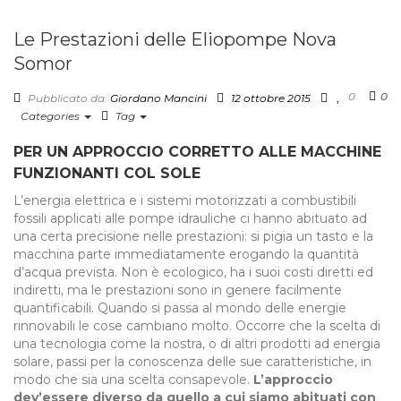
Le Prestazioni delle Eliopompe Nova
Somor
0
0
Pubblicato da:
Giordano Mancini
12 ottobre 2015
Categories
Tag
PER UN APPROCCIO CORRETTO ALLE MACCHINE
FUNZIONANTI COL SOLE
L’energia elettrica e i sistemi motorizzati a combustibili
fossili applicati alle pompe idrauliche ci hanno abituato ad
una certa precisione nelle prestazioni: si pigia un tasto e la
macchina parte immediatamente erogando la quantità
d’acqua prevista. Non è ecologico, ha i suoi costi diretti ed
indiretti, ma le prestazioni sono in genere facilmente
quantificabili. Quando si passa al mondo delle energie
rinnovabili le cose cambiano molto. Occorre che la scelta di
una tecnologia come la nostra, o di altri prodotti ad energia
solare, passi per la conoscenza delle sue caratteristiche, in
modo che sia una scelta consapevole.
L’approccio
dev’essere diverso da quello a cui siamo abituati con