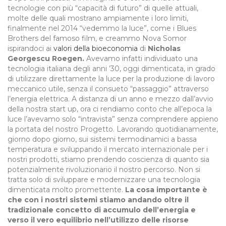
tecnologie con più “capacità di futuro” di quelle attuali,
molte delle quali mostrano ampiamente i loro limiti,
finalmente nel 2014 “vedemmo la luce”, come i Blues
Brothers del famoso film, e creammo Nova Somor
ispirandoci ai
valori della bioeconomia
di
Nicholas
Georgescu Roegen.
Avevamo infatti individuato una
tecnologia italiana degli anni ’30, oggi dimenticata, in grado
di utilizzare direttamente la luce per la produzione di lavoro
meccanico utile, senza il consueto “passaggio” attraverso
l’energia elettrica. A distanza di un anno e mezzo dall’avvio
della nostra start up, ora ci rendiamo conto che all’epoca la
luce l’avevamo solo “intravista” senza comprendere appieno
la portata del nostro Progetto. Lavorando quotidianamente,
giorno dopo giorno, sui sistemi termodinamici a bassa
temperatura e sviluppando il mercato internazionale per i
nostri prodotti, stiamo prendendo coscienza di quanto sia
potenzialmente rivoluzionario il nostro percorso. Non si
tratta solo di sviluppare e modernizzare una tecnologia
dimenticata molto promettente.
La cosa importante è
che con i nostri sistemi stiamo andando oltre il
tradizionale concetto di accumulo dell’energia e
verso il vero equilibrio nell’utilizzo delle risorse