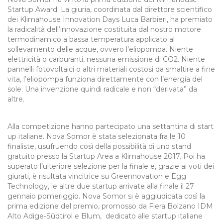
Startup Award. La giuria, coordinata dal direttore scientifico
dei Klimahouse Innovation Days Luca Barbieri, ha premiato
la radicalità dell’innovazione costituita dal nostro motore
termodinamico a bassa temperatura applicato al
sollevamento delle acque, ovvero l’eliopompa. Niente
elettricità o carburanti, nessuna emissione di CO2. Niente
pannelli fotovoltaici o altri materiali costosi da smaltire a fine
vita, l’eliopompa funziona direttamente con l’energia del
sole. Una invenzione quindi radicale e non “derivata” da
altre.
Alla competizione hanno partecipato una settantina di start
up italiane. Nova Somor è stata selezionata fra le 10
finaliste, usufruendo così della possibilità di uno stand
gratuito presso la Startup Area a Klimahouse 2017. Poi ha
superato l’ulteriore selezione per la finale e, grazie ai voti dei
giurati, è risultata vincitrice su Greennovation e Egg
Technology, le altre due startup arrivate alla finale il 27
gennaio pomeriggio. Nova Somor si è aggiudicata così la
prima edizione del premio, promosso da Fiera Bolzano IDM
Alto Adige-Südtirol e Blum, dedicato alle startup italiane