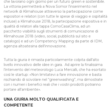
che lavorano ogni giorno per un futuro green e sostenibile.
La vittoria permetterà a Nova Somor l’inserimento nel
network di Klimahouse attraverso la partecipazione come
espositori e relatori (con tutte le spese di viaggio e ospitalità
incluse) a Klimahouse 2018, la partecipazione espositiva e in
qualità di relatori alla tappa ComoCasaClima, ad un
pacchetto visibilità sugli strumenti di comunicazione di
Klimahouse 2018 (video, social, pubblicità sul sito e
catalogo) e ad un Competency Mapping da parte di IDM,
agenzia altoatesina dell’innovazione.
Tutta la giuria è rimasta particolarmente colpita dall’alto
livello innovativo delle idee in gara. Ad aprire la finalissima
l’intervento del meteorologo Luca Mercalli, che ha esortato
così le startup: «Non limitatevi a fare innovazione e basta
rischiando di scivolare nel “greenwashing”, ma dimostrate
con i numeri i benefici reali che i vostri prodotti potranno
portare all’ambiente».
UNA GIURIA MOLTO QUALIFICATA E
COMPETENTE