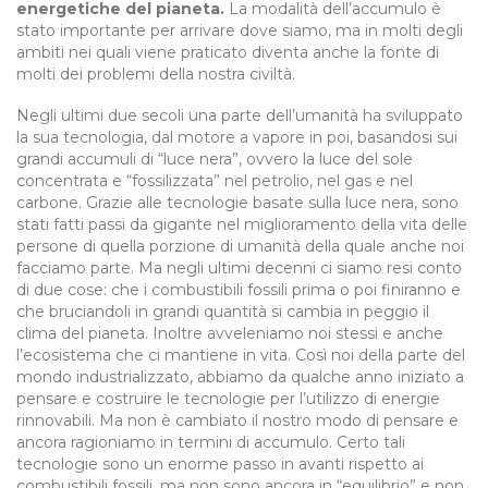
energetiche del pianeta.
La modalità dell’accumulo è
stato importante per arrivare dove siamo, ma in molti degli
ambiti nei quali viene praticato diventa anche la fonte di
molti dei problemi della nostra civiltà.
Negli ultimi due secoli una parte dell’umanità ha sviluppato
la sua tecnologia, dal motore a vapore in poi, basandosi sui
grandi accumuli di “luce nera”, ovvero la luce del sole
concentrata e “fossilizzata” nel petrolio, nel gas e nel
carbone. Grazie alle tecnologie basate sulla luce nera, sono
stati fatti passi da gigante nel miglioramento della vita delle
persone di quella porzione di umanità della quale anche noi
facciamo parte. Ma negli ultimi decenni ci siamo resi conto
di due cose: che i combustibili fossili prima o poi finiranno e
che bruciandoli in grandi quantità si cambia in peggio il
clima del pianeta. Inoltre avveleniamo noi stessi e anche
l’ecosistema che ci mantiene in vita. Così noi della parte del
mondo industrializzato, abbiamo da qualche anno iniziato a
pensare e costruire le tecnologie per l’utilizzo di energie
rinnovabili. Ma non è cambiato il nostro modo di pensare e
ancora ragioniamo in termini di accumulo. Certo tali
tecnologie sono un enorme passo in avanti rispetto ai
combustibili fossili, ma non sono ancora in “equilibrio” e non