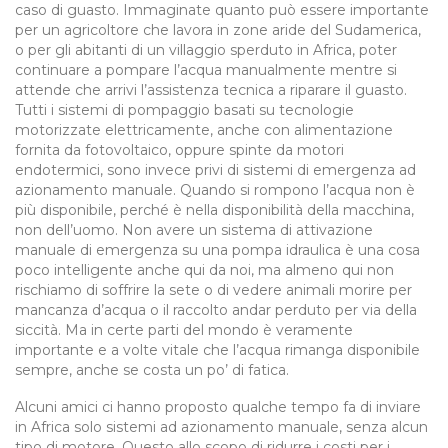
caso di guasto. Immaginate quanto può essere importante
per un agricoltore che lavora in zone aride del Sudamerica,
o per gli abitanti di un villaggio sperduto in Africa, poter
continuare a pompare l’acqua manualmente mentre si
attende che arrivi l’assistenza tecnica a riparare il guasto.
Tutti i sistemi di pompaggio basati su tecnologie
motorizzate elettricamente, anche con alimentazione
fornita da fotovoltaico, oppure spinte da motori
endotermici, sono invece privi di sistemi di emergenza ad
azionamento manuale. Quando si rompono l’acqua non è
più disponibile, perché è nella disponibilità della macchina,
non dell’uomo. Non avere un sistema di attivazione
manuale di emergenza su una pompa idraulica è una cosa
poco intelligente anche qui da noi, ma almeno qui non
rischiamo di soffrire la sete o di vedere animali morire per
mancanza d’acqua o il raccolto andar perduto per via della
siccità. Ma in certe parti del mondo è veramente
importante e a volte vitale che l’acqua rimanga disponibile
sempre, anche se costa un po’ di fatica.
Alcuni amici ci hanno proposto qualche tempo fa di inviare
in Africa solo sistemi ad azionamento manuale, senza alcun
tipo di motore. Questo allo scopo di ridurre i costi per i