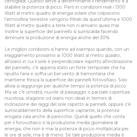
centigradi. Questo serve a determinarne il rendimento e a
stabilire la potenza di picco. Però in condizioni reali i 1300
Watt al metro quadro di energia solare che colpiscono
l’atmosfera terrestre vengono filtrati da quest’ultima e 1000
Watt al metro quadro a terra non ci arrivano quasi mai.
Inoltre la superficie del pannello si surriscalda facendo
diminuire la produzione di energia anche del 30%.
Le migliori condizioni si hanno ad esempio quando, con un
irraggiamento prossimo ai 1000 Watt al metro quadro,
all’orario in cui il sole è perpendicolare rispetto all’inclinazione
del pannello, c’è appena stato un forte temporale che ha
ripulito l’aria e soffia un bel vento di tramontana che
mantiene fresca la superficie dei pannelli fotovoltaici. Solo
allora si raggiunge per qualche tempo la potenza di picco.
Ma se c’è umidità, nuvole di passaggio o parziale copertura
nuvolosa, stagione od orario non ideali in termini di
inclinazione dei raggi del sole rispetto ai pannelli, oppure c’è
surriscaldamento della superficie captante, la potenza
erogata cala anche di parecchio. Quindi quello che conta
per il fotovoltaico è la produzione media giornaliera di
energia, che non è mai la potenza di picco moltiplicata per
le ore di sole, ma è di meno. Se tale produzione media è