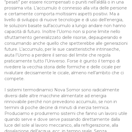
“pesati” per essere ricompensati o puniti nell’aldilà o in una
prossima vita. L’accumulo è connesso alla vita delle persone
e certamente comporta moltissimi aspetti positivi. Ma a
livello di sviluppo di nuove tecnologie e di uso dell’energia,
le soluzioni basate sull’accumulo a lungo andare non hanno
capacità di futuro. Inoltre l’Uomo non si pone limite nello
sfruttamento generalizzato delle risorse, depauperando e
consumando anche quello che spetterebbe alle generazioni
future. L’accumulo, per le sue caratteristiche intrinseche,
aiuta l’Uomo a perdere il senso del limite che regola
praticamente tutto l’Universo. Forse è giunto il tempo di
rivedere la vecchia storia delle formiche e delle cicale per
rivalutare decisamente le cicale, almeno nell’ambito che ci
compete.
I sistemi termodinamici Nova Somor sono radicalmente
diversi dalle altre macchine alimentate ad energia
rinnovabile perché non prevedono accumulo, se non in
termini di poche decine di minuti di inerzia termica.
Produciamo e produrremo sistemi che fanno un lavoro utile
quando serve e dove serve passando direttamente dalla
luce del sole al lavoro meccanico, alla refrigerazione, alla
dissalazione dell’acqua, ecc. in tempo reale. Senza