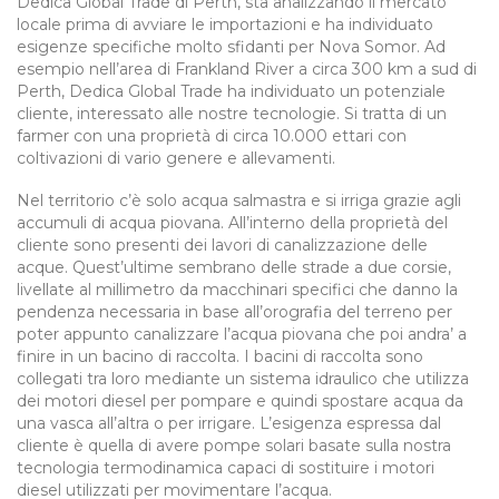
Dedica Global Trade di Perth, sta analizzando il mercato
locale prima di avviare le importazioni e ha individuato
esigenze specifiche molto sfidanti per Nova Somor. Ad
esempio nell’area di Frankland River a circa 300 km a sud di
Perth, Dedica Global Trade ha individuato un potenziale
cliente, interessato alle nostre tecnologie. Si tratta di un
farmer con una proprietà di circa 10.000 ettari con
coltivazioni di vario genere e allevamenti.
Nel territorio c’è solo acqua salmastra e si irriga grazie agli
accumuli di acqua piovana. All’interno della proprietà del
cliente sono presenti dei lavori di canalizzazione delle
acque. Quest’ultime sembrano delle strade a due corsie,
livellate al millimetro da macchinari specifici che danno la
pendenza necessaria in base all’orografia del terreno per
poter appunto canalizzare l’acqua piovana che poi andra’ a
finire in un bacino di raccolta. I bacini di raccolta sono
collegati tra loro mediante un sistema idraulico che utilizza
dei motori diesel per pompare e quindi spostare acqua da
una vasca all’altra o per irrigare. L’esigenza espressa dal
cliente è quella di avere pompe solari basate sulla nostra
tecnologia termodinamica capaci di sostituire i motori
diesel utilizzati per movimentare l’acqua.