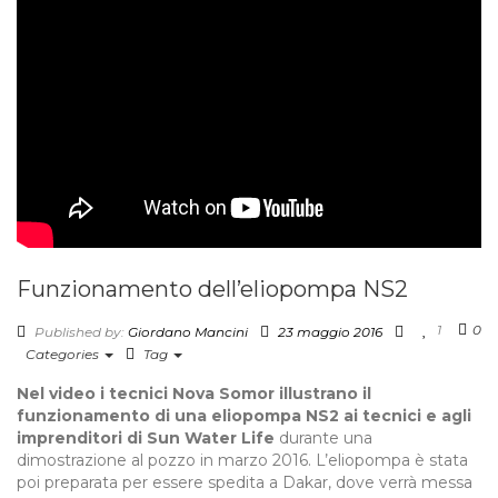
Funzionamento dell’eliopompa NS2
1
0
Published by:
Giordano Mancini
23 maggio 2016
Categories
Tag
Nel video i tecnici Nova Somor illustrano il
funzionamento di una eliopompa NS2 ai tecnici e agli
imprenditori di Sun Water Life
durante una
dimostrazione al pozzo in marzo 2016. L’eliopompa è stata
poi preparata per essere spedita a Dakar, dove verrà messa