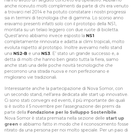
hanno avuto un seguito concreto ed operativo. Abbiamo
anche ricevuto molti complimenti da parte di chi era venuto
a trovarci nel 2014 e ha potuto constatare i nostri progressi
sia in termini di tecnologia che di gamma. Lo scorso anno
eravamo presenti infatti solo con il prototipo della NS1,
montata su un telaio leggero con due ruote di biciletta.
Quest’anno abbiamo invece esposto la
NS1
completamente rinnovata e adatta ai climi tropicali, molto
evoluta rispetto al prototipo. Inoltre avevamo nello stand
una
NS2-B
e una
NS3
. E’ stato un grande successo e, a
detta di molti che hanno ben girato tutta la fiera, siamo
anche stati una delle poche novità tecnologiche che
percorrono una strada nuova e non perfezionano e
migliorano vie tradizionali.
Interessante anche la partecipazione di Nova Somor, con
un secondo stand, nell’area dedicata alle start up innovative.
Ci sono stati convegni ed eventi, il più importante dei quali
si è svolto il 5 novembre per l’assegnazione dei premi da
parte della
Fondazione per lo Sviluppo Sostenibile
.
Nova Somor è stata premiata nella sezione delle
start up
green
e abbiamo fatto in modo che il riconoscimento fosse
ritirato da una persona per noi molto speciale. Per un paio di