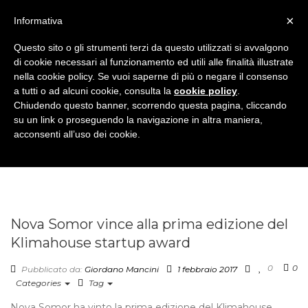
×
Informativa
Questo sito o gli strumenti terzi da questo utilizzati si avvalgono
di cookie necessari al funzionamento ed utili alle finalità illustrate
nella cookie policy. Se vuoi saperne di più o negare il consenso
a tutti o ad alcuni cookie, consulta la
cookie policy
.
Chiudendo questo banner, scorrendo questa pagina, cliccando
su un link o proseguendo la navigazione in altra maniera,
acconsenti all’uso dei cookie.
Nova Somor vince alla prima edizione del
Klimahouse startup award
0
0
Pubblicato da:
Giordano Mancini
1 febbraio 2017
Categories
Tag
Nova Somor ha vinto la prima edizione del Klimahouse