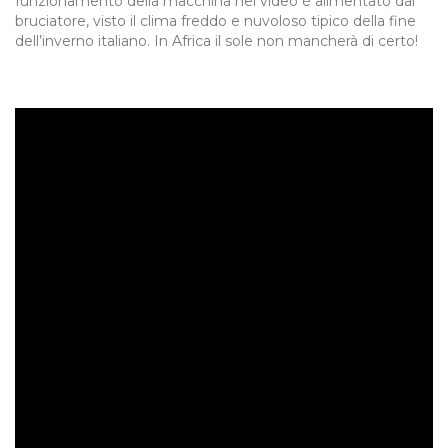
funzionamento della macchina nel video è alimentato dal
bruciatore, visto il clima freddo e nuvoloso tipico della fine
dell’inverno italiano. In Africa il sole non mancherà di certo!