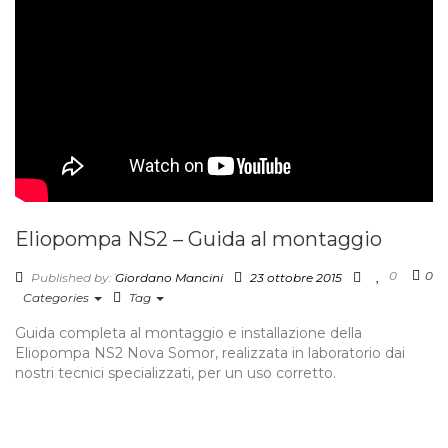
Eliopompa NS2 – Guida al montaggio
0
0
Published by:
Giordano Mancini
23 ottobre 2015
Categories
Tag
Guida completa al montaggio e installazione della
Eliopompa NS2 Nova Somor, realizzata in laboratorio dai
nostri tecnici specializzati, per un uso corretto.