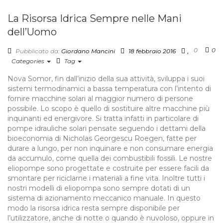
La Risorsa Idrica Sempre nelle Mani
dell’Uomo
0
0
Pubblicato da:
Giordano Mancini
18 febbraio 2016
Categories
Tag
Nova Somor, fin dall’inizio della sua attività, sviluppa i suoi
sistemi termodinamici a bassa temperatura con l’intento di
fornire macchine solari al maggior numero di persone
possibile. Lo scopo è quello di sostituire altre macchine più
inquinanti ed energivore. Si tratta infatti in particolare di
pompe idrauliche solari pensate seguendo i dettami della
bioeconomia di Nicholas Georgescu Roegen, fatte per
durare a lungo, per non inquinare e non consumare energia
da accumulo, come quella dei combustibili fossili. Le nostre
eliopompe sono progettate e costruite per essere facili da
smontare per riciclarne i materiali a fine vita. Inoltre tutti i
nostri modelli di eliopompa sono sempre dotati di un
sistema di azionamento meccanico manuale. In questo
modo la risorsa idrica resta sempre disponibile per
l’utilizzatore, anche di notte o quando è nuvoloso, oppure in