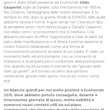
giorni è stato infatti presente ad Ecomondo
Gildo
Gasperini
, figlio di Daniele, colui che brevettò nel 1935 la
Elio Dinamic, l’antesignana delle nostre eliopompe. E fu
sempre lui che, dopo la guerra, fondò la SOMOR, dalla quale
abbiamo ripreso il nome. A quei tempi non c’era alcun tipo
di sensibilità verso i temi dell’ecologia e Daniele Gasperini
non ebbe certo i riconoscimenti che si meritava. Così
abbiamo pensato di offrire l’opportunità a Gildo di salire sul
palco della manifestazione e di ritirare il premio assieme al
nostro Roberto Belardinelli, come una forma di
riconoscimento postumo al valore di suo padre. E’ stato un
momento bello ed emozionante, con un momento di
imbarazzo e di simpatia per il conduttore della premiazione
che, quando ha annunciato il momento dei “giovani delle
start up green”, si è trovato accanto due persone
certamente giovani nello spirito, ma un po’ meno come
età!
Un bilancio quindi per noi molto positivo a Ecomondo
2015, dove abbiamo potuto conseguire, durante 4
intensissime giornate di lavoro, molta visibilità e
numerosi nuovi contatti utili sia sul piano
commerciale che dal punto di vista della creazione di