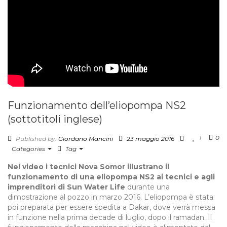
Funzionamento dell’eliopompa NS2
(sottotitoli inglese)
1
0
Published by:
Giordano Mancini
23 maggio 2016
Categories
Tag
Nel video i tecnici Nova Somor illustrano il
funzionamento di una eliopompa NS2 ai tecnici e agli
imprenditori di Sun Water Life
durante una
dimostrazione al pozzo in marzo 2016. L’eliopompa è stata
poi preparata per essere spedita a Dakar, dove verrà messa
in funzione nella prima decade di luglio, dopo il ramadan. Il